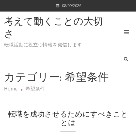
Skip
08/09/2026
to
content
考えて動くことの大切
さ
転職活動に役立つ情報を発信します
カテゴリー:
希望条件
Home
希望条件
転職を成功させるためにすべきこと
とは